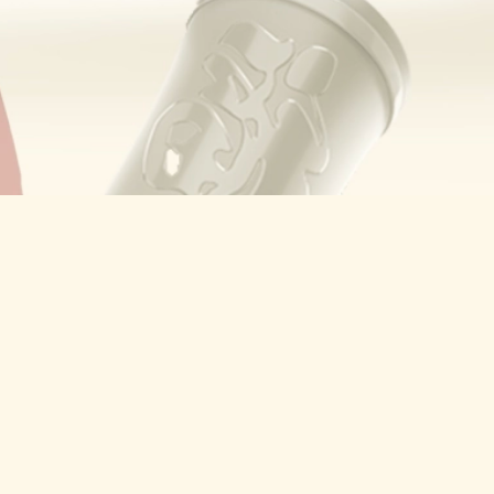
x Parlay
RTP Slot BETHOKI77