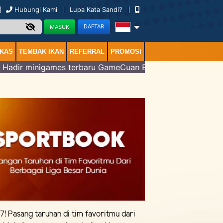
Hubungi Kami
Lupa Kata Sandi?
DAFTAR
KAS
TEMBAK IKAN
REFERRAL
PROMOSI
games terbaru GameCuan Eksklusif hanya di BETHOKI77
 Pasang taruhan di tim favoritmu dari