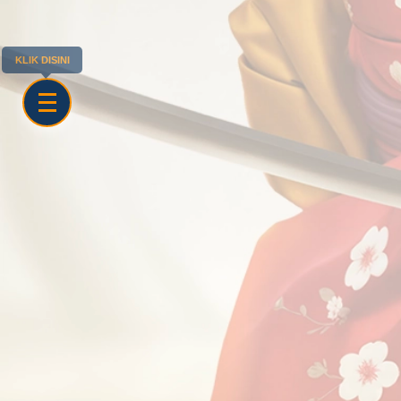
KLIK DISINI