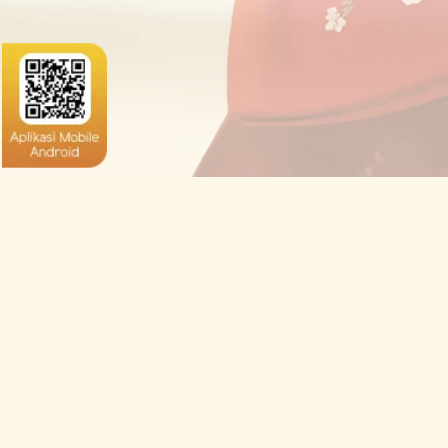
Jadwal Bank
Car