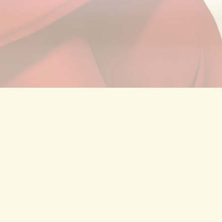
a Betting
Link Alternatif BETHOKI77
Kalkulator Mi
Lisensi