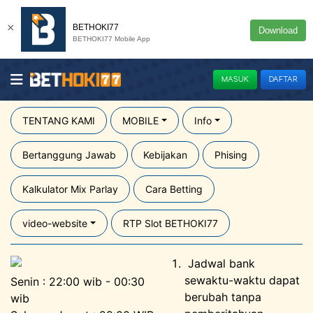
×
BETHOKI77
Download
BETHOKI77 Mobile App
MASUK
DAFTAR
TENTANG KAMI
MOBILE
Info
Bertanggung Jawab
Kebijakan
Phising
Kalkulator Mix Parlay
Cara Betting
video-website
RTP Slot BETHOKI77
Jadwal bank
sewaktu-waktu dapat
Senin : 22:00 wib - 00:30
berubah tanpa
wib