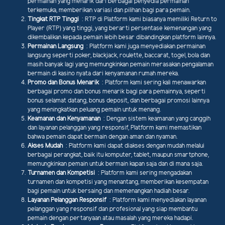
permainan yang menarik dari berbagai penyedia permainan
terkemuka, memberikan variasi dan pilihan bagi para pemain.
Tingkat RTP Tinggi
: RTP di Platform kami biasanya memiliki Return to
Player (RTP) yang tinggi, yang berarti persentase kemenangan yang
dikembalikan kepada pemain lebih besar dibandingkan platform lainnya.
Permainan Langsung
: Platform kami juga menyediakan permainan
langsung seperti poker, blackjack, roulette, baccarat, togel, bola dan
masih banyak lagi yang memungkinkan pemain merasakan pengalaman
bermain di kasino nyata dari kenyamanan rumah mereka.
Promo dan Bonus Menarik
: Platform kami sering kali menawarkan
berbagai promo dan bonus menarik bagi para pemainnya, seperti
bonus selamat datang, bonus deposit, dan berbagai promosi lainnya
yang meningkatkan peluang pemain untuk menang.
Keamanan dan Kenyamanan
: Dengan sistem keamanan yang canggih
dan layanan pelanggan yang responsif, Platform kami memastikan
bahwa pemain dapat bermain dengan aman dan nyaman.
Akses Mudah
: Platform kami dapat diakses dengan mudah melalui
berbagai perangkat, baik itu komputer, tablet, maupun smartphone,
memungkinkan pemain untuk bermain kapan saja dan di mana saja.
Turnamen dan Kompetisi
: Platform kami sering mengadakan
turnamen dan kompetisi yang menantang, memberikan kesempatan
bagi pemain untuk bersaing dan memenangkan hadiah besar.
Layanan Pelanggan Responsif
: Platform kami menyediakan layanan
pelanggan yang responsif dan profesional yang siap membantu
pemain dengan pertanyaan atau masalah yang mereka hadapi.